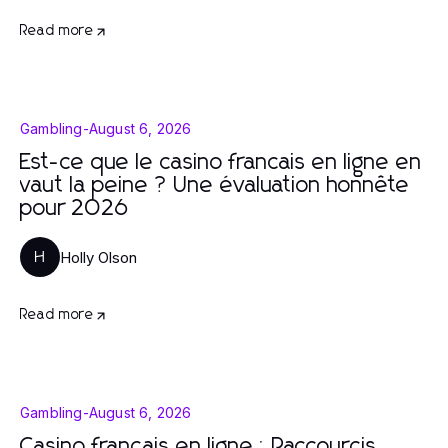
Read more
Gambling
-
August 6, 2026
Est-ce que le casino francais en ligne en
vaut la peine ? Une évaluation honnête
pour 2026
Holly Olson
H
Read more
Gambling
-
August 6, 2026
Casino français en ligne : Raccourcis