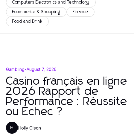
Computers Electronics and Technology
Ecommerce & Shopping
Finance
Food and Drink
Gambling
-
August 7, 2026
Casino français en ligne
2026 Rapport de
Performance : Réussite
ou Échec ?
Holly Olson
H