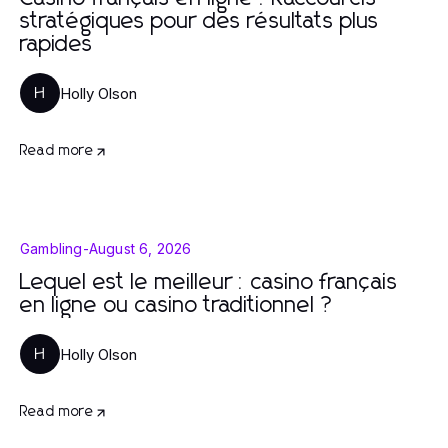
stratégiques pour des résultats plus
rapides
Holly Olson
H
Read more
Gambling
-
August 6, 2026
Lequel est le meilleur : casino français
en ligne ou casino traditionnel ?
Holly Olson
H
Read more